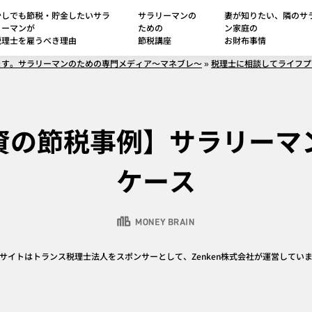
少しでも節税・貯金したいサラ
サラリーマンの
妻が知りたい、隣のサ
リーマンが
ための
ン家庭の
税理士を雇うべき理由
節税講座
お財布事情
ます。サラリーマンのための専門メディア～マネブレ～
»
税理士に相談してライフプ
資の節税事例】サラリーマ
ケース
サイトはトランス税理士法人をスポンサーとして、Zenken株式会社が運営してい