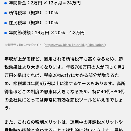
年間掛金：2万円 × 12ヶ月 = 24万円
所得税率（概算）：10％
住民税率（概算）：10％
年間節税額：24万円 × 20％ = 4.8万円
※参照元：iDeCo公式サイト（
https://www.ideco-koushiki.jp/simulation/
）
年収が上がるほど、適用される所得税率も高くなるため、節
税効果はより大きくなります。年収700万円の人が同じく月2
万円を拠出すれば、税率20%の枠にかかる部分が増えるた
め、節税額は年間6万円以上に達するケースもあります。高所
得者ほどこの制度の恩恵は大きくなるため、特に40代～50代
の会社員にとっては非常に有効な節税ツールといえるでしょ
う。
また、これらの税制メリットは、運用中の非課税メリットや
受取時の控除と合わせることで複利的に効いてきます。最終