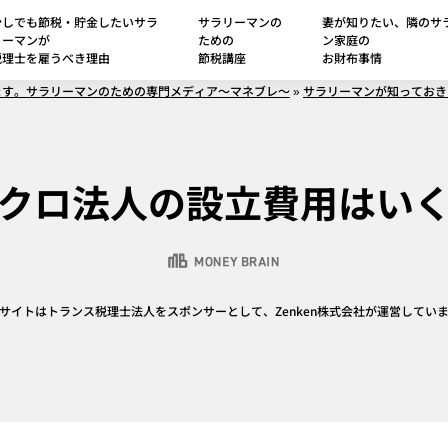
少しでも節税・貯金したいサラ
サラリーマンの
妻が知りたい、隣のサ
リーマンが
ための
ン家庭の
税理士を雇うべき理由
節税講座
お財布事情
ます。サラリーマンのための専門メディア～マネブレ～
»
サラリーマンが知っておき
クロ法人の設立費用はい
サイトはトランス税理士法人をスポンサーとして、Zenken株式会社が運営してい