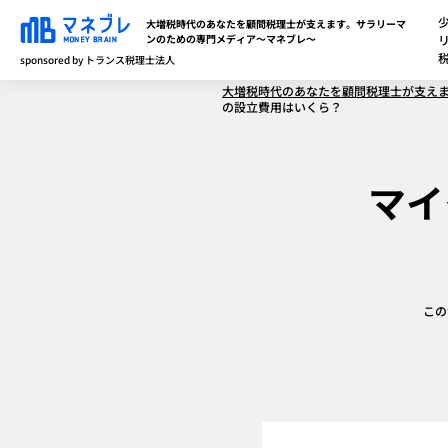
大増税時代のあなたを顧問税理士が支えます。サラリーマ
ンのための専門メディア～マネブレ～
sponsored by トランス税理士法人
大増税時代のあなたを顧問税理士が支え
の設立費用はいくら？
マイ
この