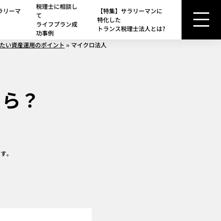
税理士に相談し
ラリーマ
【特集】サラリーマンに
て
特化した
ライフプラン成
トランス税理士法人とは?
功事例
たい資産運用のポイント
»
マイクロ法人
くら？
ます。