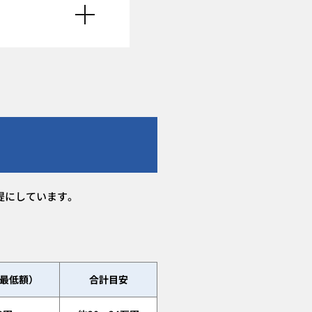
提にしています。
最低額）
合計目安