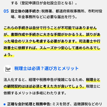
する（登記申請日が会社設立日となる）。
設立後の諸手続き:
税務署、都道府県税事務所、市町村役
場、年金事務所などに必要な届出を行う。
これらの手続きは自分で行うことが不可能ではありません
が、書類作成や手続きに大きな手間がかかるうえ、誤りがあ
った場合のリスクも考慮する必要があります。司法書士や行
政書士に依頼すれば、スムーズかつ安心して進められるでし
ょう。
税理士は必須？選び方とメリット
法人化すると、経理や税務申告が複雑になるため、
税理士と
の顧問契約はほぼ必須
と考えた方が良いでしょう。
税理士に
依頼するメリットは多岐にわたります。
正確な会計処理と税務申告:
ミスを防ぎ、追徴課税などのリ